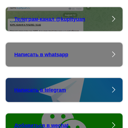
Телеграм-канал @kupityuan
Написать в whatsapp
Написать в telegram
Добавиться в wechat