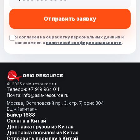
Отправить заявку
Я согласен на обработку персональных данных и
ознакомлен с
политикой конфиденциальности
.
© 2025 asia-resource.ru
От слов к делу
Телефон:
+7 919 964 0111
Почта:
info@asia-resource.ru
Москва, Остаповский пр., 3, стр. 7, офис 304
Готовы получить
БЦ «Капитал»
расчет?
Байер 1688
Оплата в Китай
Доставка грузов из Китая
Оставьте заявку, мы сделаем
Доставка посылок из Китая
для Вас индивидуальное
Отправить посылку в Китай