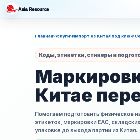
Asia Resource
Главная
›
Услуги
›
Импорт из Китая под ключ
›
Се
Коды, этикетки, стикеры и подгот
Маркировк
Китае пер
Помогаем подготовить физическое на
этикеток, маркировки ЕАС, складских
упаковке до выхода партии из Китая.