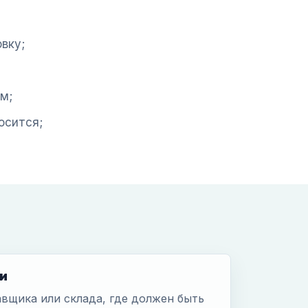
вку;
м;
осится;
и
вщика или склада, где должен быть