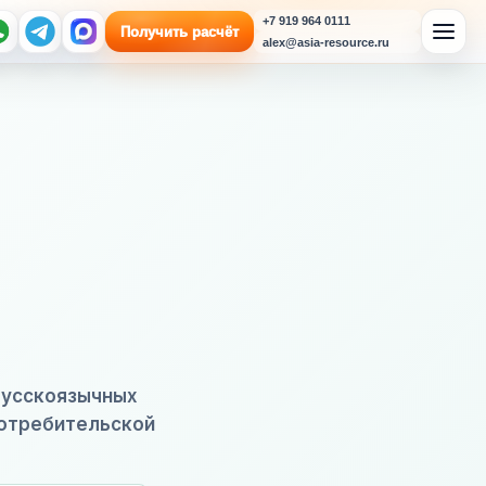
+7 919 964 0111
Получить расчёт
alex@asia-resource.ru
 русскоязычных
потребительской