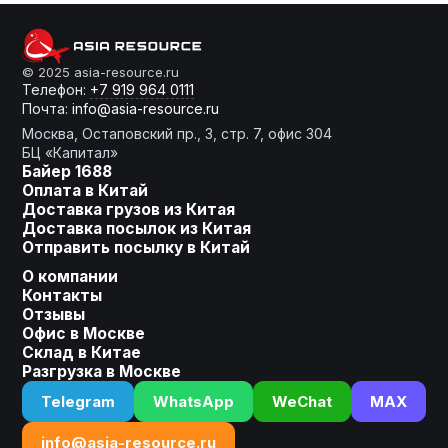
От слов к делу
© 2025 asia-resource.ru
Телефон:
+7 919 964 0111
Почта:
info@asia-resource.ru
Готовы получить расчет?
Москва, Остаповский пр., 3, стр. 7, офис 304
БЦ «Капитал»
Байер 1688
Оплата в Китай
Доставка грузов из Китая
Оставьте заявку, мы сделаем
Доставка посылок из Китая
для Вас индивидуальное
Отправить посылку в Китай
предложение!
О компании
Контакты
Ваше имя
Отзывы
Офис в Москве
Склад в Китае
Разгрузка в Москве
Номер телефона
Telegram
WhatsApp
WeChat
MAX
+7
info@asia-resource.ru