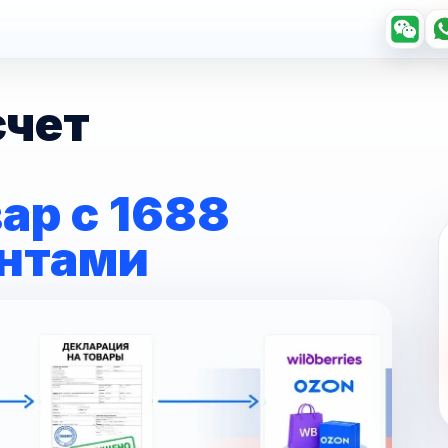
счет
ар с 1688
ентами