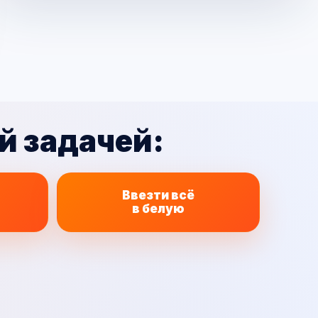
й задачей:
Ввезти всё
в белую