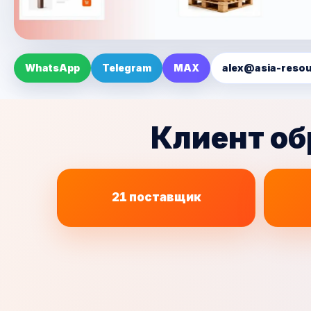
WhatsApp
Telegram
MAX
alex@asia-resou
Клиент об
21
поставщик