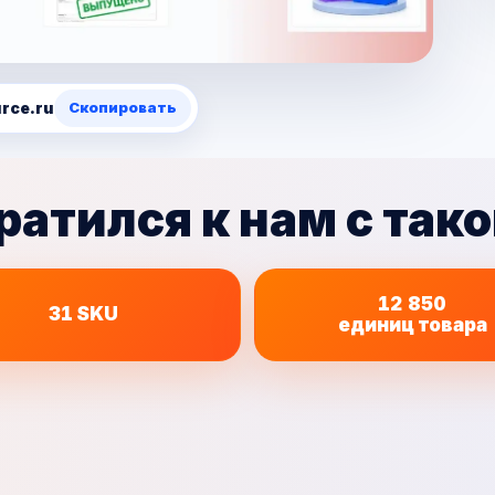
rce.ru
Скопировать
ратился к нам с тако
12 850
31
SKU
единиц товара