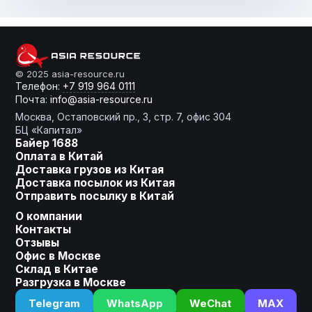
От слов к делу
© 2025 asia-resource.ru
Телефон:
+7 919 964 0111
Почта:
info@asia-resource.ru
Готовы получить расчет?
Москва, Остаповский пр., 3, стр. 7, офис 304
БЦ «Капитал»
Байер 1688
Оплата в Китай
Доставка грузов из Китая
Оставьте заявку, мы сделаем
Доставка посылок из Китая
для Вас индивидуальное
Отправить посылку в Китай
предложение!
О компании
Контакты
Ваше имя
Отзывы
Офис в Москве
Склад в Китае
Разгрузка в Москве
Номер телефона
Telegram
WhatsApp
WeChat
MAX