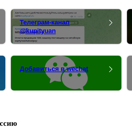
Телеграм-канал
@kupityuan
Добавиться в wechat
оссию