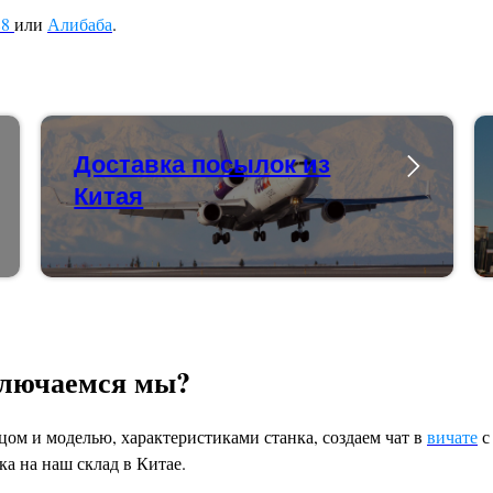
88
или
Алибаба
.
Доставка посылок из
Китая
ключаемся мы?
цом и моделью, характеристиками станка, создаем чат в
вичате
с
ка на наш склад в Китае.