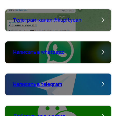
Телеграм-канал @kupityuan
Написать в whatsapp
Написать в telegram