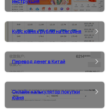
инструкция
Курс юаня к рублю на сегодня
Перевод денег в Китай
Онлайн-калькулятор покупки
юаня