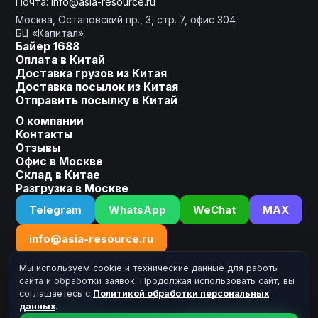
Почта:
info@asia-resource.ru
Готовы получить расчет?
Москва, Остаповский пр., 3, стр. 7, офис 304
БЦ «Капитал»
Байер 1688
Оплата в Китай
Доставка грузов из Китая
Оставьте заявку, мы сделаем
Доставка посылок из Китая
для Вас индивидуальное
Отправить посылку в Китай
предложение!
О компании
Контакты
Ваше имя
Отзывы
Офис в Москве
Склад в Китае
Разгрузка в Москве
Номер телефона
Telegram
WhatsApp
WeChat
MAX
+7
info@asia-resource.ru
Мы используем cookie и технические данные для работы
Реквизиты
сайта и обработки заявок. Продолжая использовать сайт, вы
ИП Кабанов А.А.
соглашаетесь с
Политикой обработки персональных
ИНН: 502723918030
данных
.