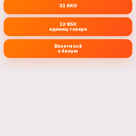
31
SKU
12 850
единиц товара
Ввезти всё
в белую