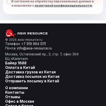
Я согласен на обработку персональных данных и
ознакомлен с
политикой конфиденциальности
.
От слов к делу
© 2025 asia-resource.ru
Телефон:
+7 919 964 0111
Почта:
info@asia-resource.ru
Готовы получить
Москва, Остаповский пр., 3, стр. 7, офис 304
расчет?
БЦ «Капитал»
Байер 1688
Оплата в Китай
Доставка грузов из Китая
Оставьте заявку, мы сделаем
Доставка посылок из Китая
для Вас индивидуальное
Отправить посылку в Китай
предложение!
О компании
Контакты
Ваше имя
Отзывы
Офис в Москве
Склад в Китае