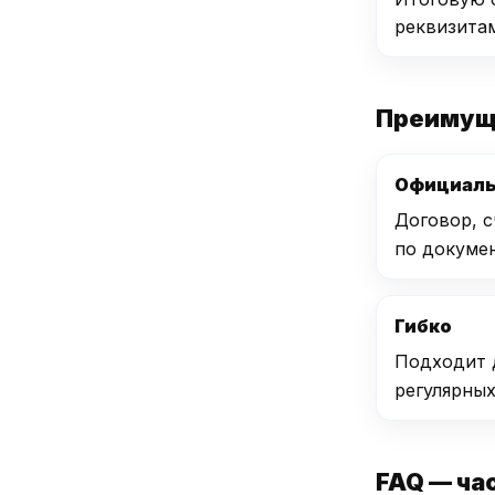
реквизита
Преимуще
Официал
Договор, 
по докуме
Гибко
Подходит д
регулярных
FAQ — ча