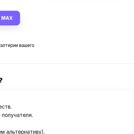
MAX
алтерии вашего
?
еств.
 получателя.
м альтернативу).