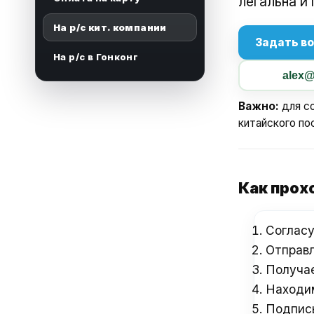
легальна и
На р/с кит. компании
Задать во
На р/с в Гонконг
alex@
Важно:
для со
китайского по
Как прох
Согласу
Отправл
Получае
Находим
Подписы