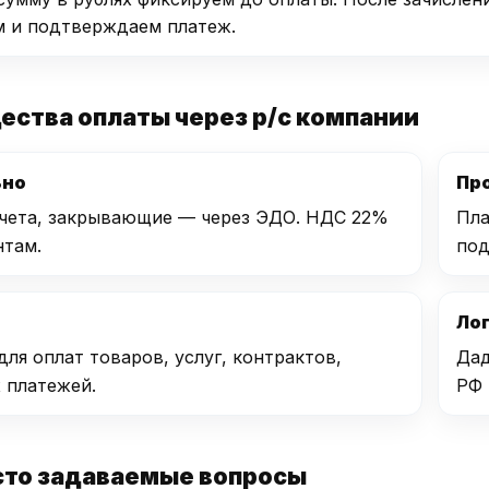
м и подтверждаем платеж.
ства оплаты через р/с компании
ьно
Пр
счета, закрывающие — через ЭДО. НДС 22%
Пла
нтам.
под
Лог
ля оплат товаров, услуг, контрактов,
Дад
 платежей.
РФ 
сто задаваемые вопросы