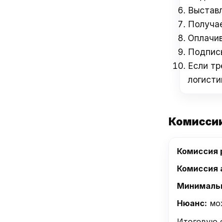
Выставл
Получае
Оплачив
Подписы
Если тр
логисти
Комиссии
Комиссия 
Комиссия 
Минимальн
Нюанс:
мож
Итоговую 