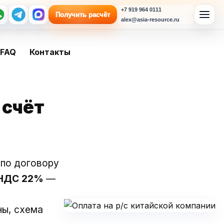
+7 919 964 0111
Получить расчёт
alex@asia-resource.ru
FAQ
Контакты
 счёт
 по договору
 НДС 22%
—
ны, схема