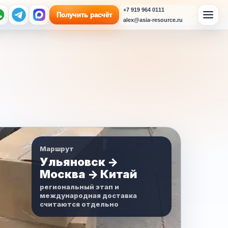
+7 919 964 0111
Получить расчёт
alex@asia-resource.ru
Маршрут
Ульяновск ->
Москва -> Китай
региональный этап и
международная доставка
считаются отдельно