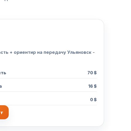
ть + ориентир на передачу Ульяновск -
сть
70 $
а
16 $
0 $
ет