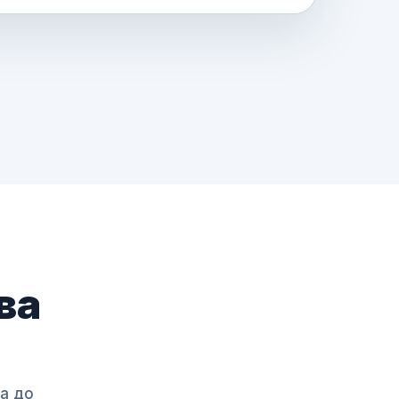
ва
а до