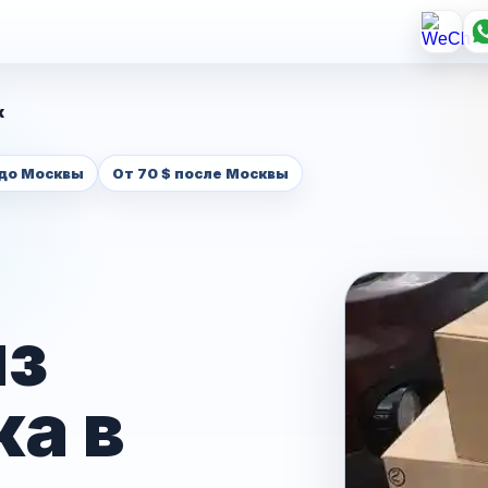
к
 до Москвы
От 70 $ после Москвы
из
а в