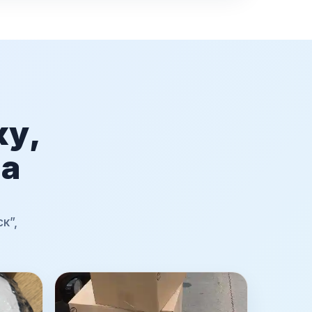
ку,
ма
к”,