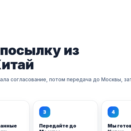
 посылку из
Китай
чала согласование, потом передача до Москвы, з
3
4
данные
Передайте до
Мы гото