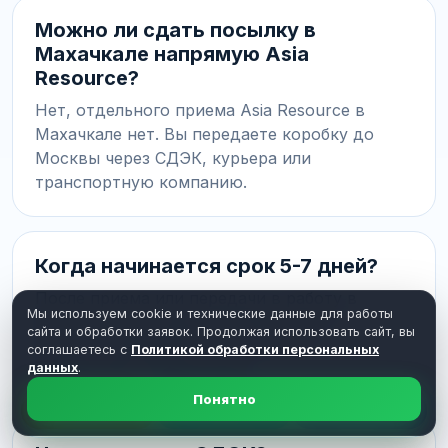
Можно ли сдать посылку в
Махачкале напрямую Asia
Resource?
Нет, отдельного приема Asia Resource в
Махачкале нет. Вы передаете коробку до
Москвы через СДЭК, курьера или
транспортную компанию.
Когда начинается срок 5-7 дней?
После приема или передачи в работу в
Мы используем cookie и технические данные для работы
Москве. Срок перевозки Махачкала ->
сайта и обработки заявок. Продолжая использовать сайт, вы
Москва прибавляется отдельно по
соглашаетесь с
Политикой обработки персональных
данных
выбранному перевозчику.
.
Понятно
Расчет
Telegram
MAX