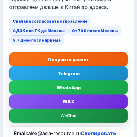
отправляем дальше в Китай до адреса.
Сначала согласовать отправление
СДЭК или ТК до Москвы
От 70 $ после Москвы
5-7 дней после приема
Получить расчет
Telegram
WhatsApp
MAX
WeChat
Email:
alex@asia-resource.ru
Скопировать