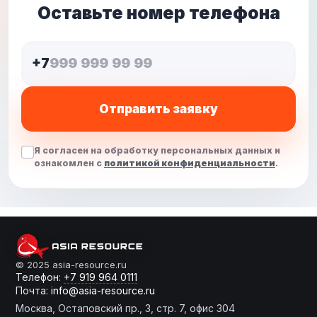
Оставьте номер телефона
+7
Отправить заявку
Я согласен на обработку персональных данных и
ознакомлен с
политикой конфиденциальности
.
От слов к делу
© 2025 asia-resource.ru
Телефон:
+7 919 964 0111
Почта:
info@asia-resource.ru
Готовы получить расчет?
Москва, Остаповский пр., 3, стр. 7, офис 304