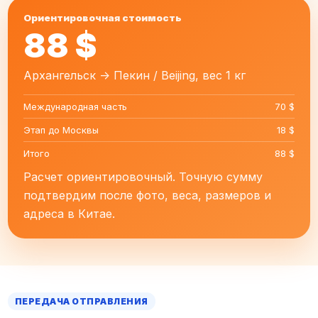
Ориентировочная стоимость
88 $
Архангельск -> Пекин / Beijing, вес 1 кг
Международная часть
70 $
Этап до Москвы
18 $
Итого
88 $
Расчет ориентировочный. Точную сумму
подтвердим после фото, веса, размеров и
адреса в Китае.
ПЕРЕДАЧА ОТПРАВЛЕНИЯ