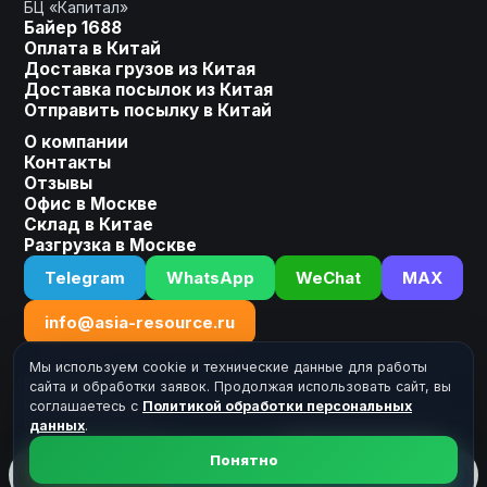
БЦ «Капитал»
Байер 1688
Оплата в Китай
Доставка грузов из Китая
Оставьте заявку, мы сделаем
Доставка посылок из Китая
для Вас индивидуальное
Отправить посылку в Китай
предложение!
О компании
Контакты
Ваше имя
Отзывы
Офис в Москве
Склад в Китае
Разгрузка в Москве
Номер телефона
Telegram
WhatsApp
WeChat
MAX
+7
info@asia-resource.ru
Мы используем cookie и технические данные для работы
Реквизиты
сайта и обработки заявок. Продолжая использовать сайт, вы
ИП Кабанов А.А.
соглашаетесь с
Политикой обработки персональных
ИНН: 502723918030
данных
.
Получить расчет
YouTube
Telegram
Понятно
Расчет
Telegram
MAX