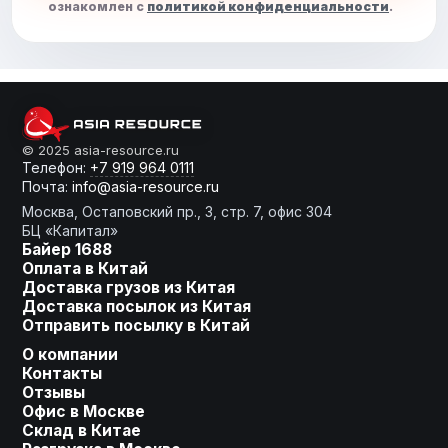
ознакомлен с
политикой конфиденциальности
.
От слов к делу
© 2025 asia-resource.ru
Телефон:
+7 919 964 0111
Почта:
info@asia-resource.ru
Готовы получить расчет?
Москва, Остаповский пр., 3, стр. 7, офис 304
БЦ «Капитал»
Байер 1688
Оплата в Китай
Доставка грузов из Китая
Оставьте заявку, мы сделаем
Доставка посылок из Китая
для Вас индивидуальное
Отправить посылку в Китай
предложение!
О компании
Контакты
Ваше имя
Отзывы
Офис в Москве
Склад в Китае