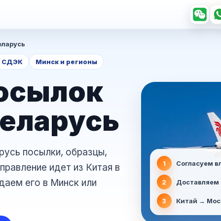
еларусь
ы СДЭК
Минск и регионы
осылок
Беларусь
русь посылки, образцы,
1
Согласуем в
правление идет из Китая в
даем его в Минск или
2
Доставляем 
3
Китай → Мос