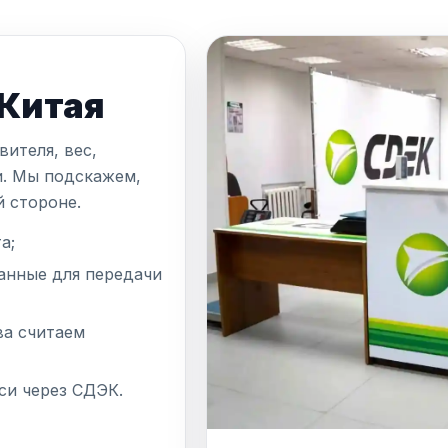
 Китая
ителя, вес,
и. Мы подскажем,
й стороне.
а;
анные для передачи
а считаем
си через СДЭК.