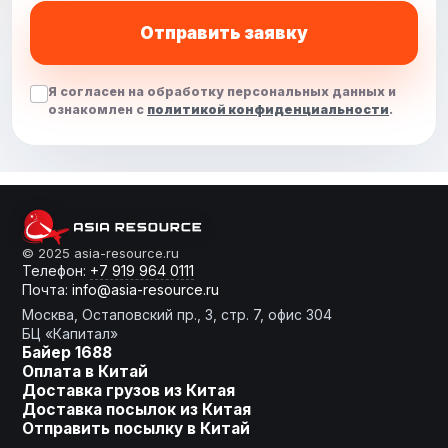
Отправить заявку
Я согласен на обработку персональных данных и
ознакомлен с
политикой конфиденциальности
.
От слов к делу
© 2025 asia-resource.ru
Телефон:
+7 919 964 0111
Почта:
info@asia-resource.ru
Готовы получить расчет?
Москва, Остаповский пр., 3, стр. 7, офис 304
БЦ «Капитал»
Байер 1688
Оплата в Китай
Доставка грузов из Китая
Оставьте заявку, мы сделаем
Доставка посылок из Китая
для Вас индивидуальное
Отправить посылку в Китай
предложение!