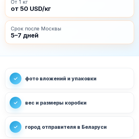
От 1 кг
от 50 USD/кг
Срок после Москвы
5–7 дней
✓
фото вложений и упаковки
✓
вес и размеры коробки
✓
город отправителя в Беларуси