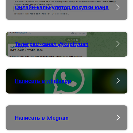
Онлайн-калькулятор покупки юаня
Телеграм-канал @kupityuan
Написать в whatsapp
Написать в telegram