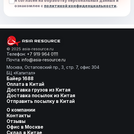
Я согласен на обработку персональных данных и
ознакомлен с
политикой конфиденциальности
.
От слов к делу
© 2025 asia-resource.ru
Телефон:
+7 919 964 0111
Почта:
info@asia-resource.ru
Готовы получить расчет?
Москва, Остаповский пр., 3, стр. 7, офис 304
БЦ «Капитал»
Байер 1688
Оплата в Китай
Доставка грузов из Китая
Оставьте заявку, мы сделаем
Доставка посылок из Китая
для Вас индивидуальное
Отправить посылку в Китай
предложение!
О компании
Контакты
Ваше имя
Отзывы
Офис в Москве
Склад в Китае