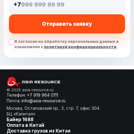
+7
Отправить заявку
Я согласен на обработку персональных данных и
ознакомлен с
политикой конфиденциальности
.
От слов к делу
© 2025 asia-resource.ru
Телефон:
+7 919 964 0111
Почта:
info@asia-resource.ru
Готовы получить
Москва, Остаповский пр., 3, стр. 7, офис 304
расчет?
БЦ «Капитал»
Байер 1688
Оплата в Китай
Доставка грузов из Китая
Оставьте заявку, мы сделаем