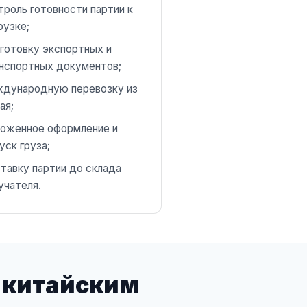
троль готовности партии к
рузке;
готовку экспортных и
нспортных документов;
дународную перевозку из
ая;
оженное оформление и
уск груза;
тавку партии до склада
учателя.
 китайским