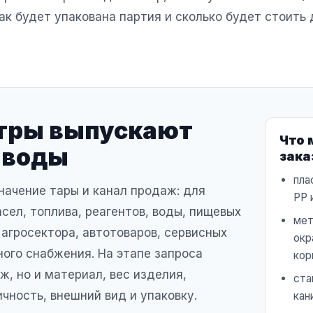
к будет упакована партия и сколько будет стоить 
тры выпускают
Что 
аводы
зака
пла
начение тары и канал продаж: для
PP 
сел, топлива, реагентов, воды, пищевых
мет
 агросектора, автотоваров, сервисных
окр
ого снабжения. На этапе запроса
кор
ж, но и материал, вес изделия,
ста
ичность, внешний вид и упаковку.
кан