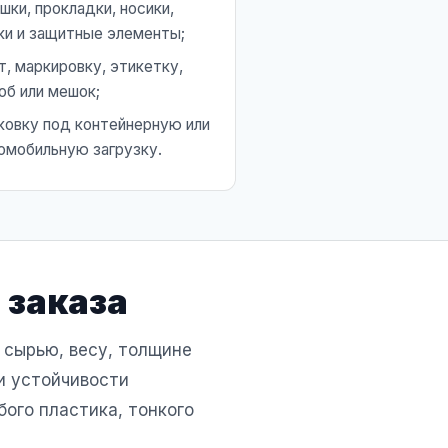
шки, прокладки, носики,
ки и защитные элементы;
т, маркировку, этикетку,
об или мешок;
ковку под контейнерную или
омобильную загрузку.
 заказа
 сырью, весу, толщине
 и устойчивости
бого пластика, тонкого