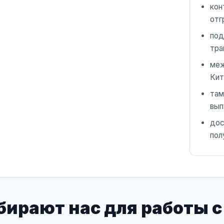
кон
отг
под
тра
меж
Кит
там
вып
дос
пол
ирают нас для работы с