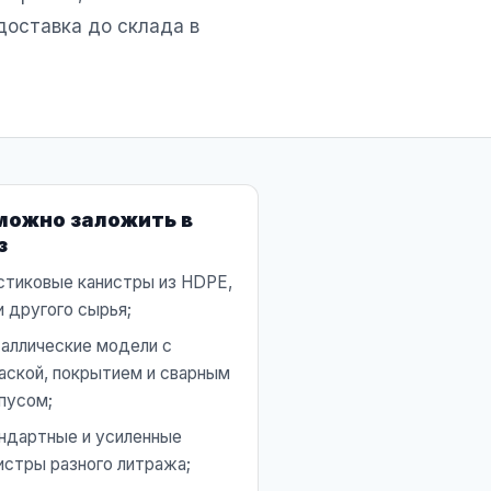
доставка до склада в
можно заложить в
з
стиковые канистры из HDPE,
и другого сырья;
аллические модели с
аской, покрытием и сварным
пусом;
ндартные и усиленные
истры разного литража;