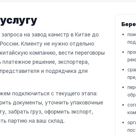
 услугу
Бере
 запроса на завод канистр в Китае до
пои
под
 России. Клиенту не нужно отдельно
про
 китайскую компанию, вести переговоры
рек
ь платежное решение, экспортера,
сра
 представителя и подрядчика для
пре
пер
ожем подключиться с текущего этапа:
обр
ерить документы, уточнить упаковочные
сог
у, забрать груз, оформить экспорт,
ком
ть партию на ваш склад.
орг
пос