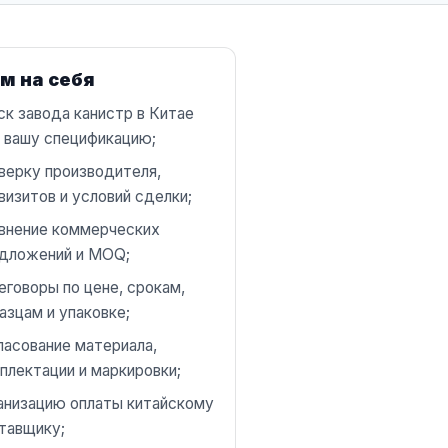
м на себя
ск завода канистр в Китае
 вашу спецификацию;
верку производителя,
визитов и условий сделки;
внение коммерческих
дложений и MOQ;
еговоры по цене, срокам,
азцам и упаковке;
ласование материала,
плектации и маркировки;
анизацию оплаты китайскому
тавщику;