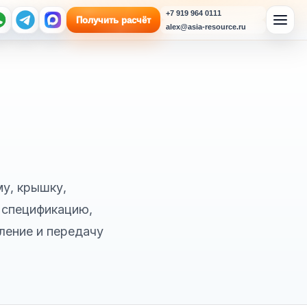
+7 919 964 0111
Получить расчёт
alex@asia-resource.ru
му, крышку,
 спецификацию,
ление и передачу