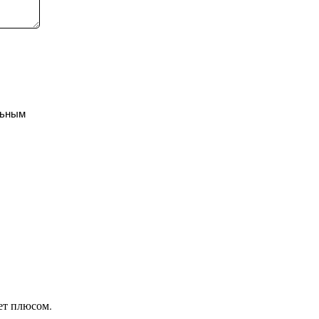
льным
ет плюсом.