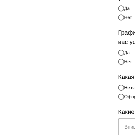
Да
Нет
Графи
вас у
Да
Нет
Какая
Не в
Офор
Какие