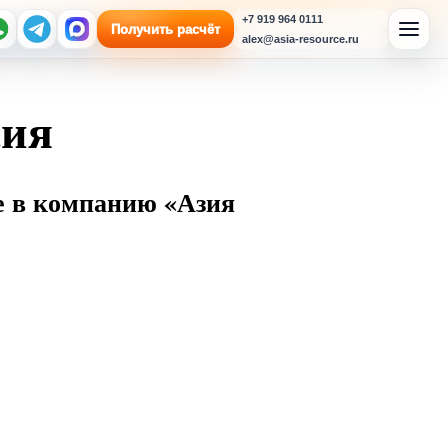
+7 919 964 0111
Получить расчёт
alex@asia-resource.ru
сия
е в компанию «Азия