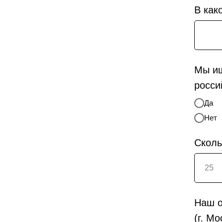
В как
Мы ищ
росси
Да
Нет
Сколь
Наш о
(г. М