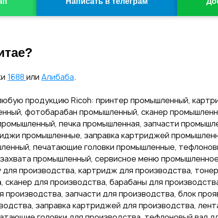
ап
Написать в телеграм
До
итае?
ки
1688
или
Алибаба
.
любую продукцию Ricoh: принтер промышленный, карт
нный, фотобарабан промышленный, сканер промышленн
промышленный, печка промышленная, запчасти промышле
иджи промышленные, заправка картриджей промышленн
ленный, печатающие головки промышленные, тефлонов
 захвата промышленный, сервисное меню промышленное
 для производства, картридж для производства, тонер
 сканер для производства, барабаны для производств
ля производства, запчасти для производства, блок проя
водства, заправка картриджей для производства, лент
атающие головки для производства, тефлоновый вал дл