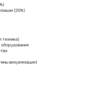
5%)
изации (25%)
я техника)
 оборудования
ства
темы визуализации)