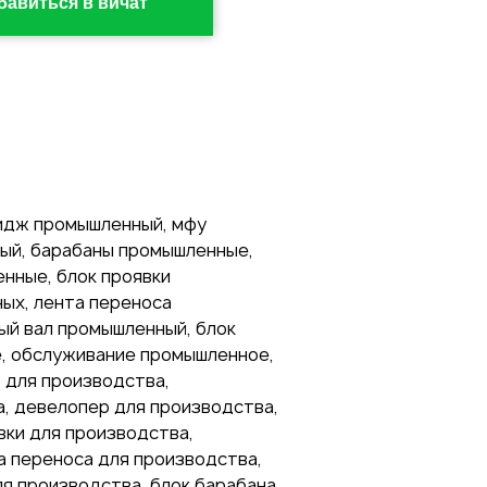
бавиться в вичат
ридж промышленный, мфу
ый, барабаны промышленные,
нные, блок проявки
ых, лента переноса
ый вал промышленный, блок
, обслуживание промышленное,
 для производства,
а, девелопер для производства,
вки для производства,
а переноса для производства,
я производства, блок барабана