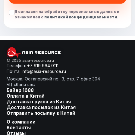
Я согласен на обработку персональных данных и
ознакомлен с
политикой конфиденциальности
.
От слов к делу
© 2025 asia-resource.ru
Телефон:
+7 919 964 0111
Почта:
info@asia-resource.ru
Готовы получить
Москва, Остаповский пр., 3, стр. 7, офис 304
расчет?
БЦ «Капитал»
Байер 1688
Оплата в Китай
Оставьте заявку, мы сделаем
Доставка грузов из Китая
Доставка посылок из Китая
для Вас индивидуальное
Отправить посылку в Китай
предложение!
О компании
Контакты
Ваше имя
Отзывы