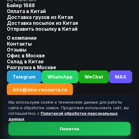
Байер 1688
Оплата в Китай
Доставка грузов из Китая
Оставьте заявку, мы сделаем
Доставка посылок из Китая
для Вас индивидуальное
Отправить посылку в Китай
предложение!
О компании
Контакты
Ваше имя
Отзывы
Офис в Москве
Склад в Китае
Разгрузка в Москве
Номер телефона
Telegram
WhatsApp
WeChat
MAX
+7
info@asia-resource.ru
Мы используем cookie и технические данные для работы
Реквизиты
сайта и обработки заявок. Продолжая использовать сайт, вы
ИП Кабанов А.А.
соглашаетесь с
Политикой обработки персональных
ИНН: 502723918030
данных
.
Получить расчет
YouTube
Telegram
Понятно