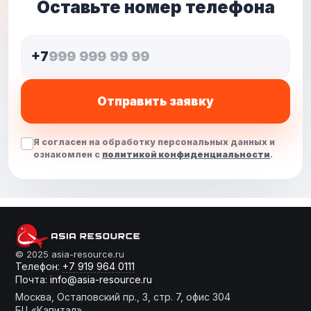
Оставьте номер телефона
+7
Отправить заявку
Я согласен на обработку персональных данных и
ознакомлен с
политикой конфиденциальности
.
От слов к делу
© 2025 asia-resource.ru
Телефон:
+7 919 964 0111
Почта:
info@asia-resource.ru
Готовы получить расчет?
Москва, Остаповский пр., 3, стр. 7, офис 304
БЦ «Капитал»