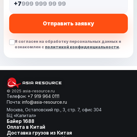
+7
Отправить заявку
Я согласен на обработку персональных данных и
ознакомлен с
политикой конфиденциальности
.
От слов к делу
© 2025 asia-resource.ru
Телефон:
+7 919 964 0111
Почта:
info@asia-resource.ru
Готовы получить расчет?
Москва, Остаповский пр., 3, стр. 7, офис 304
БЦ «Капитал»
Байер 1688
Оплата в Китай
Доставка грузов из Китая
Оставьте заявку, мы сделаем