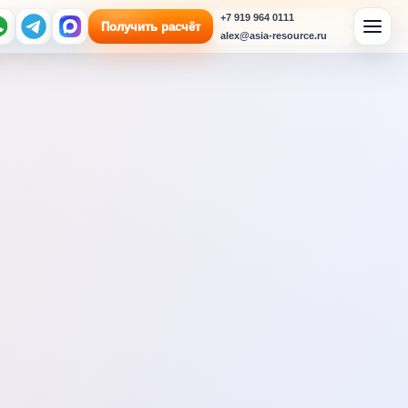
+7 919 964 0111
Получить расчёт
alex@asia-resource.ru