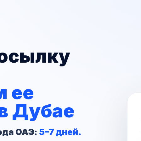
посылку
 ее
в Дубае
ода ОАЭ:
5–7 дней.