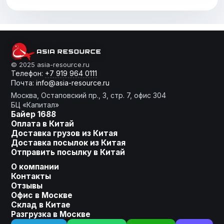
От слов к делу
© 2025 asia-resource.ru
Телефон:
+7 919 964 0111
Почта:
info@asia-resource.ru
Готовы получить расчет?
Москва, Остаповский пр., 3, стр. 7, офис 304
БЦ «Капитал»
Байер 1688
Оплата в Китай
Доставка грузов из Китая
Оставьте заявку, мы сделаем
Доставка посылок из Китая
для Вас индивидуальное
Отправить посылку в Китай
предложение!
О компании
Контакты
Ваше имя
Отзывы
Офис в Москве
Склад в Китае
Разгрузка в Москве