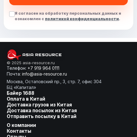
Я согласен на обработку персональных данных и
ознакомлен с
политикой конфиденциальности
.
От слов к делу
© 2025 asia-resource.ru
Телефон:
+7 919 964 0111
Почта:
info@asia-resource.ru
Готовы получить расчет?
Москва, Остаповский пр., 3, стр. 7, офис 304
БЦ «Капитал»
Байер 1688
Оплата в Китай
Доставка грузов из Китая
Оставьте заявку, мы сделаем
Доставка посылок из Китая
для Вас индивидуальное
Отправить посылку в Китай
предложение!
О компании
Контакты
Ваше имя
Отзывы