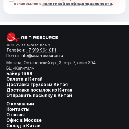
ознакомлен с
политикой конфиденциальности
.
От слов к делу
© 2025 asia-resource.ru
Телефон:
+7 919 964 0111
Почта:
info@asia-resource.ru
Готовы получить расчет?
Москва, Остаповский пр., 3, стр. 7, офис 304
БЦ «Капитал»
Байер 1688
Оплата в Китай
Доставка грузов из Китая
Оставьте заявку, мы сделаем
Доставка посылок из Китая
для Вас индивидуальное
Отправить посылку в Китай
предложение!
О компании
Контакты
Ваше имя
Отзывы
Офис в Москве
Склад в Китае