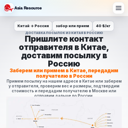
Asia Resource
Главная
Доставка посылок
Китай -> Россия
забор или прием
40 $/кг
ДОСТАВКА ПОСЫЛОК ИЗ КИТАЯ В РОССИЮ
Пришлите контакт
отправителя в Китае,
доставим посылку в
Россию
Заберем или примем в Китае, передадим
получателю в России
Примем посылку на нашем адресе в Китае или заберем
у отправителя, проверим вес и размеры, подтвердим
стоимость и передадим получателю в Москве или
отправим дальше по России.