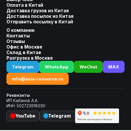
Оплата в Китай
Доставка грузов из Китая
Оставьте заявку, мы сделаем
Доставка посылок из Китая
для Вас индивидуальное
Отправить посылку в Китай
предложение!
О компании
Контакты
Ваше имя
Отзывы
Офис в Москве
Склад в Китае
Разгрузка в Москве
Номер телефона
Telegram
WhatsApp
WeChat
MAX
+7
info@asia-resource.ru
Реквизиты
ИП Кабанов А.А.
ИНН: 502723918030
Получить расчет
YouTube
Telegram