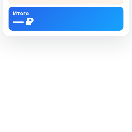
Итого
—
₽