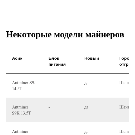
Некоторые модели майнеров
Асик
Блок
Новый
Город
питания
отгруз
Antminer S9J
-
да
Шеньчж
14.5T
Antminer
-
да
Шеньчж
S9K 13.5T
Antminer
-
да
Шеньчж