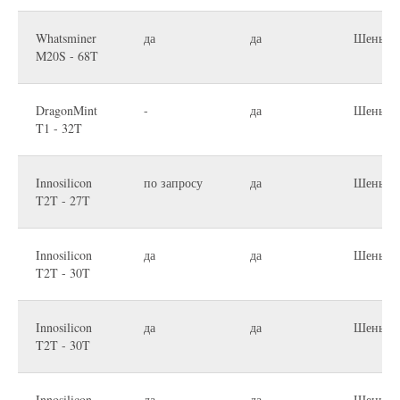
Whatsminer
да
да
Шеньчж
M20S - 68T
DragonMint
-
да
Шеньчж
T1 - 32T
Innosilicon
по запросу
да
Шеньчж
T2T - 27T
Innosilicon
да
да
Шеньчж
T2T - 30T
Innosilicon
да
да
Шеньчж
T2T - 30T
Innosilicon
да
да
Шеньчж