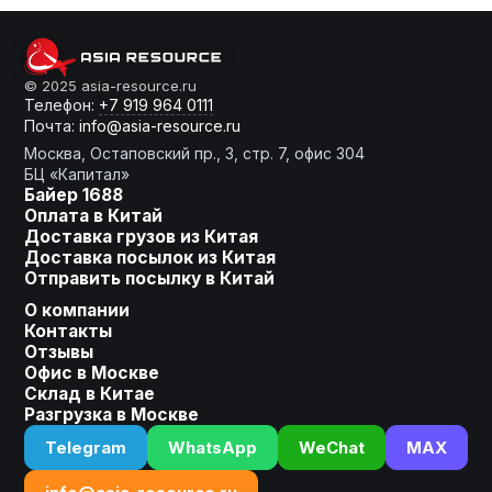
От слов к делу
© 2025 asia-resource.ru
Телефон:
+7 919 964 0111
Почта:
info@asia-resource.ru
Готовы получить расчет?
Москва, Остаповский пр., 3, стр. 7, офис 304
БЦ «Капитал»
Байер 1688
Оплата в Китай
Доставка грузов из Китая
Оставьте заявку, мы сделаем
Доставка посылок из Китая
для Вас индивидуальное
Отправить посылку в Китай
предложение!
О компании
Контакты
Ваше имя
Отзывы
Офис в Москве
Склад в Китае
Разгрузка в Москве
Номер телефона
Telegram
WhatsApp
WeChat
MAX
+7