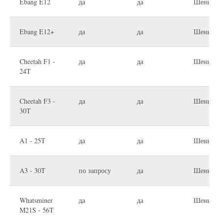
Ebang E12
да
да
Шеньчж
Ebang E12+
да
да
Шеньчж
Cheetah F1 -
да
да
Шеньчж
24T
Cheetah F3 -
да
да
Шеньчж
30T
A1 - 25T
да
да
Шеньчж
A3 - 30T
по запросу
да
Шеньчж
Whatsminer
да
да
Шеньчж
M21S - 56T