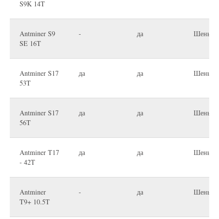
S9K 14T
Antminer S9
-
да
Шеньчж
SE 16T
Antminer S17
да
да
Шеньчж
53T
Antminer S17
да
да
Шеньчж
56T
Antminer T17
да
да
Шеньчж
- 42T
Antminer
-
да
Шеньчж
T9+ 10.5T