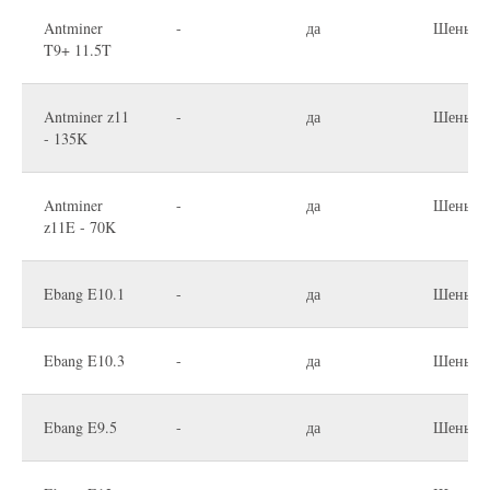
Antminer
-
да
Шеньчж
T9+ 11.5T
Antminer z11
-
да
Шеньчж
- 135K
Antminer
-
да
Шеньчж
z11E - 70K
Ebang E10.1
-
да
Шеньчж
Ebang E10.3
-
да
Шеньчж
Ebang E9.5
-
да
Шеньчж