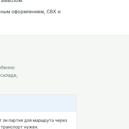
 вывозом.
енным оформлением, СВХ и
обенно
складе,
 ли партия для маршрута через
 транспорт нужен.