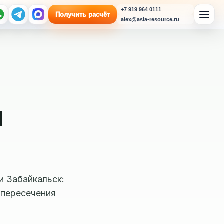
+7 919 964 0111
Получить расчёт
alex@asia-resource.ru
я
и Забайкальск:
 пересечения