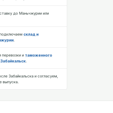
ставку до Маньчжурии или
 подключаем
склад и
чжурии
.
я перевозки и
таможенного
 Забайкальск
.
сле Забайкальска и согласуем,
е выпуска.