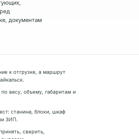
ктующих,
еред
ке, документам
ие к отгрузке, а маршрут
айкальск.
 по весу, объему, габаритам и
ст: станина, блоки, шкаф
ли ЗИП.
ринять, сверить,